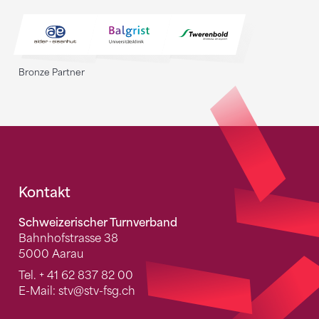
Bronze Partner
Fusszeile
Kontakt
Schweizerischer Turnverband
Bahnhofstrasse 38
5000 Aarau
Tel.
+ 41 62 837 82 00
E-Mail:
stv
@stv-fsg.ch