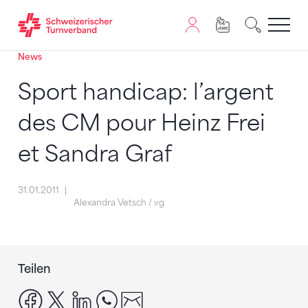
News
Zum Inhalt springen
Zur Sitemap navigieren
Zum Navigieren dieser Seite wird JavaScript benötigt. A
Sport handicap: l’argent
des CM pour Heinz Frei
et Sandra Graf
31.01.2011
Alexandra Vetsch / vg
Teilen
facebook
x
linkedin
whatsapp
email