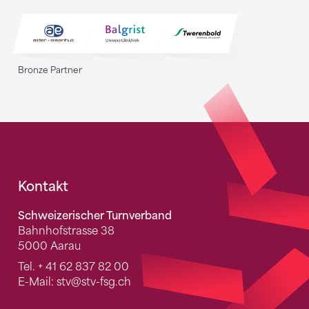
Bronze Partner
Fusszeile
Kontakt
Schweizerischer Turnverband
Bahnhofstrasse 38
5000 Aarau
Tel.
+ 41 62 837 82 00
E-Mail:
stv
@stv-fsg.ch