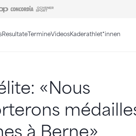
Coop
Concordia
Ochsner Sport
s
Resultate
Termine
Videos
Kaderathlet*innen
tigt. Alternativ können Sie die Sitemap ohne Jav
élite: «Nous
terons médailles
mes à Berne»