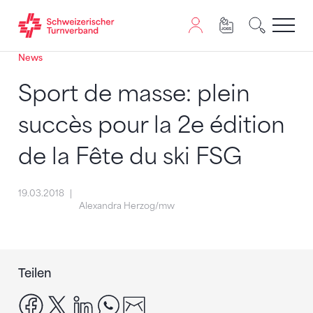
News
Zum Inhalt springen
Zur Sitemap navigieren
Zum Navigieren dieser Seite wird JavaScript benötigt. A
Sport de masse: plein
succès pour la 2e édition
de la Fête du ski FSG
19.03.2018
Alexandra Herzog/mw
Teilen
facebook
x
linkedin
whatsapp
email