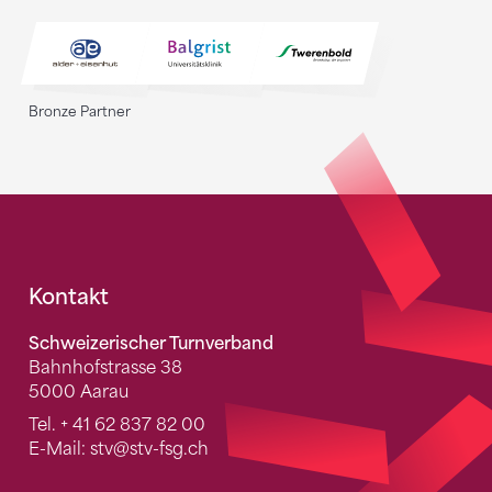
Bronze Partner
Fusszeile
Kontakt
Schweizerischer Turnverband
Bahnhofstrasse 38
5000 Aarau
Tel.
+ 41 62 837 82 00
E-Mail:
stv
@stv-fsg.ch