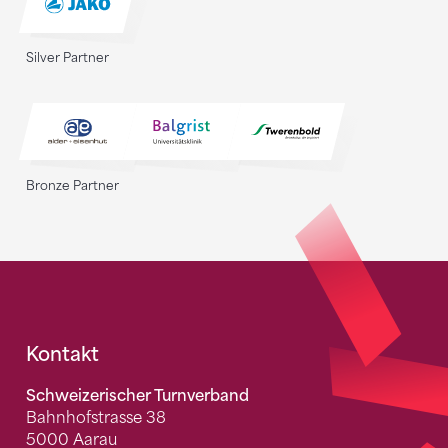
Silver Partner
Bronze Partner
Fusszeile
Kontakt
Schweizerischer Turnverband
Bahnhofstrasse 38
5000 Aarau