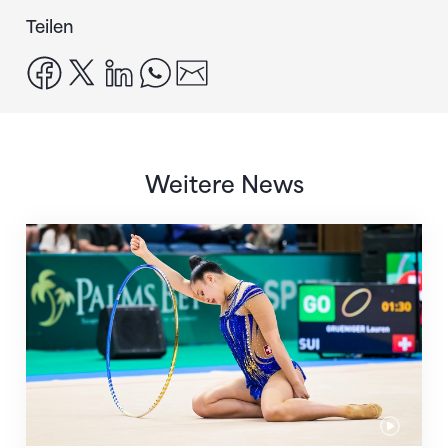
Teilen
facebook
x
linkedin
whatsapp
email
Weitere News
Nächster Halt: Weltmeisterschaft