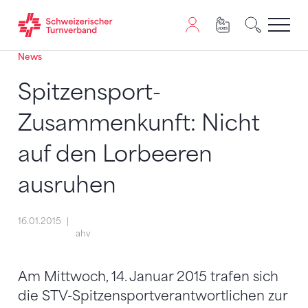
News
Zum Inhalt springen
Zur Sitemap navigieren
Zum Navigieren dieser Seite wird JavaScript benötigt. A
Spitzensport-
Zusammenkunft: Nicht
auf den Lorbeeren
ausruhen
16.01.2015
ahv
Am Mittwoch, 14. Januar 2015 trafen sich
die STV-Spitzensportverantwortlichen zur