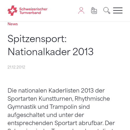
News
Zum Inhalt springen
Zur Sitemap navigieren
Zum Navigieren dieser Seite wird JavaScript benötigt. A
Spitzensport:
Nationalkader 2013
21.12.2012
Die nationalen Kaderlisten 2013 der
Sportarten Kunstturnen, Rhythmische
Gymnastik und Trampolin sind
aufgeschaltet und unter der
entsprechenden Sportart abrufbar. Der