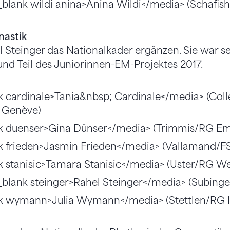
blank wildi anina>Anina Wildi</media> (Schafis
astik
 Steinger das Nationalkader ergänzen. Sie war se
nd Teil des Juniorinnen-EM-Projektes 2017.
k cardinale>Tania&nbsp; Cardinale</media> (Col
 Genève)
k duenser>Gina Dünser</media> (Trimmis/RG Em
k frieden>Jasmin Frieden</media> (Vallamand/F
k stanisic>Tamara Stanisic</media> (Uster/RG We
blank steinger>Rahel Steinger</media> (Subing
k wymann>Julia Wymann</media> (Stettlen/RG I