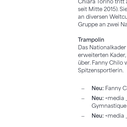
Chiara Torino trit
seit Mitte 2015). 
an diversen Weltcu
Gruppe an zwei N
Trampolin
Das Nationalkader 
erweiterten Kader
über. Fanny Chilo 
Spitzensportlerin.
Neu:
Fanny Ch
Neu:
<media 
Gymnastique
Neu:
<media _