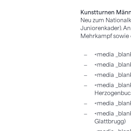
Kunstturnen Männ
Neu zum Nationalka
Juniorenkader). An
Mehrkampf sowie d
<media _blan
<media _blan
<media _blan
<media _blan
Herzogenbuc
<media _blan
<media _blan
Glattbrugg)