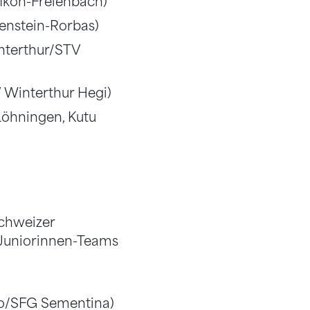
fikon-Freienbach)
enstein-Rorbas)
nterthur/STV
 Winterthur Hegi)
öhningen, Kutu
Schweizer
 Juniorinnen-Teams
no/SFG Sementina)