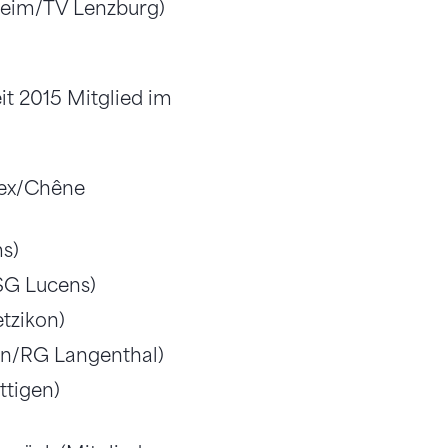
heim/TV Lenzburg)
it 2015 Mitglied im
lex/Chêne
s)
SG Lucens)
tzikon)
en/RG Langenthal)
ttigen)