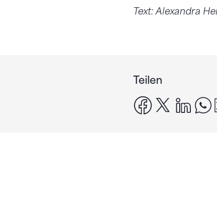
Text: Alexandra He
Teilen
facebook
x
linke