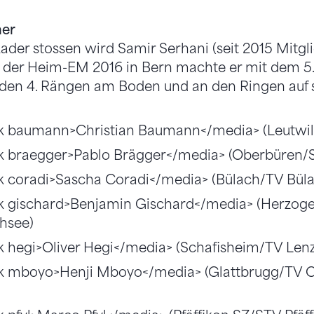
er
der stossen wird Samir Serhani (seit 2015 Mitgl
 der Heim-EM 2016 in Bern machte er mit dem 5.
en 4. Rängen am Boden und an den Ringen auf 
k baumann>Christian Baumann</media> (Leutwil
k braegger>Pablo Brägger</media> (Oberbüren/
k coradi>Sascha Coradi</media> (Bülach/TV Bül
k gischard>Benjamin Gischard</media> (Herzo
hsee)
k hegi>Oliver Hegi</media> (Schafisheim/TV Len
k mboyo>Henji Mboyo</media> (Glattbrugg/TV O