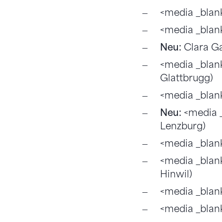
<media _blan
<media _blank
Neu:
Clara Ga
<media _blan
Glattbrugg)
<media _blank
Neu:
<media _
Lenzburg)
<media _blank
<media _blan
Hinwil)
<media _blan
<media _blan