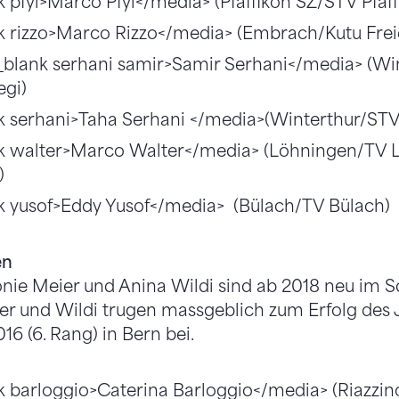
 pfyl>Marco Pfyl</media> (Pfäffikon SZ/STV Pfäf
k rizzo>Marco Rizzo</media> (Embrach/Kutu Frei
blank serhani samir>Samir Serhani</media> (Wi
egi)
k serhani>Taha Serhani </media>(Winterthur/STV
k walter>Marco Walter</media> (Löhningen/TV L
)
k yusof>Eddy Yusof</media> (Bülach/TV Bülach)
en
nie Meier und Anina Wildi sind ab 2018 neu im 
ier und Wildi trugen massgeblich zum Erfolg des
6 (6. Rang) in Bern bei.
k barloggio>Caterina Barloggio</media> (Riazzi