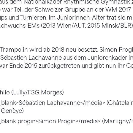
t aus dem Nationalkader Rhythmische Gymnastik z
Sie war Teil der Schweizer Gruppe an der WM 2017 
ps und Turnieren. Im Juniorinnen-Alter trat sie m
achwuchs-EMs (2013 Wien/AUT, 2015 Minsk/BLR)
Trampolin wird ab 2018 neu besetzt. Simon Progi
, Sébastien Lachavanne aus dem Juniorenkader in
war Ende 2015 zurückgetreten und gibt nun ihr 
ilo (Lully/FSG Morges)
_blank>Sébastien Lachavanne</media> (Châtela
 Genève)
blank progin>Simon Progin</media> (Martigny/F