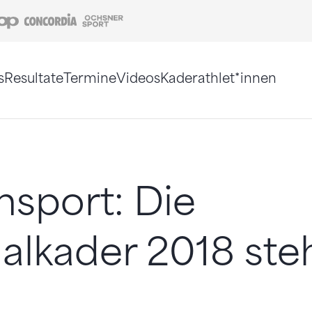
Coop
Concordia
Ochsner Sport
s
Resultate
Termine
Videos
Kaderathlet*innen
tigt. Alternativ können Sie die Sitemap ohne Jav
nsport: Die
alkader 2018 ste