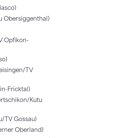
iasco)
u Obersiggenthal)
V Opfikon-
so)
eisingen/TV
n-Fricktal)
ertschikon/Kutu
au/TV Gossau)
erner Oberland)