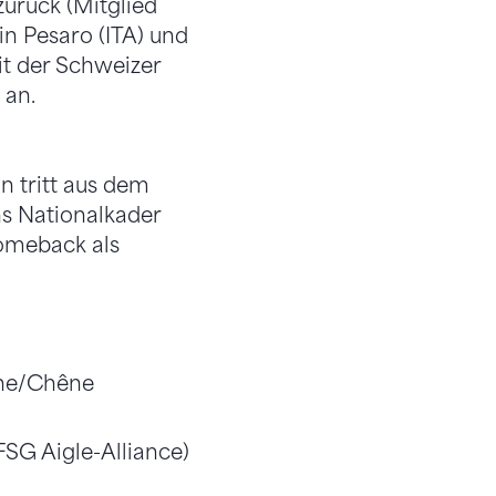
urück (Mitglied
in Pesaro (ITA) und
it der Schweizer
 an.
n tritt aus dem
s Nationalkader
Comeback als
ine/Chêne
SG Aigle-Alliance)