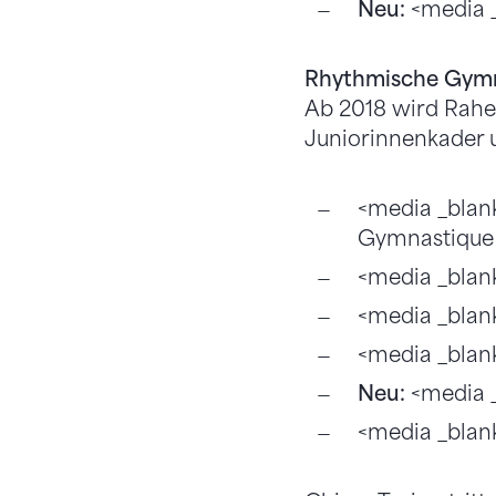
Neu:
<media _
Rhythmische Gymn
Ab 2018 wird Rahel
Juniorinnenkader u
<media _blan
Gymnastique
<media _blan
<media _blan
<media _blan
Neu:
<media _
<media _blan