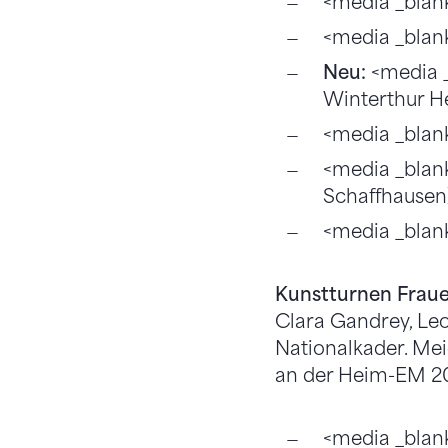
<media _blank
<media _blan
Neu:
<media _
Winterthur H
<media _blan
<media _blan
Schaffhausen
<media _blan
Kunstturnen Frau
Clara Gandrey, Leo
Nationalkader. Me
an der Heim-EM 201
<media _blan