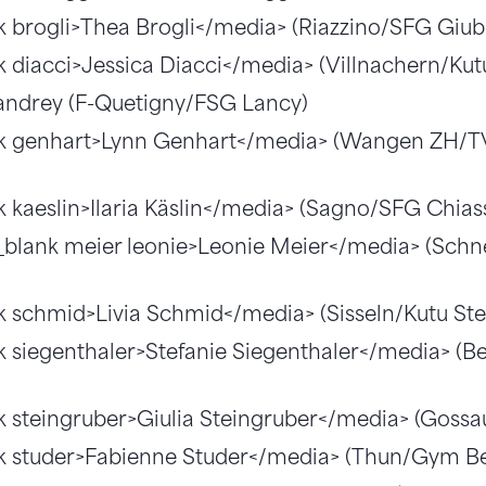
k brogli>Thea Brogli</media> (Riazzino/SFG Giub
 diacci>Jessica Diacci</media> (Villnachern/Kut
ndrey (F-Quetigny/FSG Lancy)
k genhart>Lynn Genhart</media> (Wangen ZH/T
 kaeslin>Ilaria Käslin</media> (Sagno/SFG Chias
blank meier leonie>Leonie Meier</media> (Schn
 schmid>Livia Schmid</media> (Sisseln/Kutu Stei
k siegenthaler>Stefanie Siegenthaler</media> (B
k steingruber>Giulia Steingruber</media> (Goss
k studer>Fabienne Studer</media> (Thun/Gym B