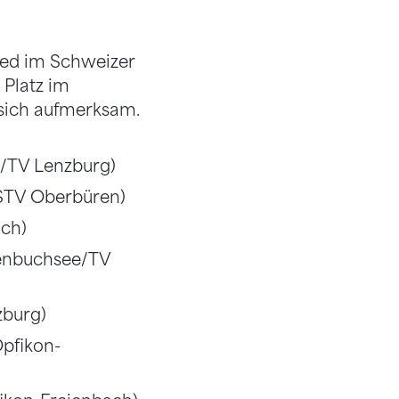
ied im Schweizer
 Platz im
sich aufmerksam.
/TV Lenzburg)
STV Oberbüren)
ach)
genbuchsee/TV
zburg)
pfikon-