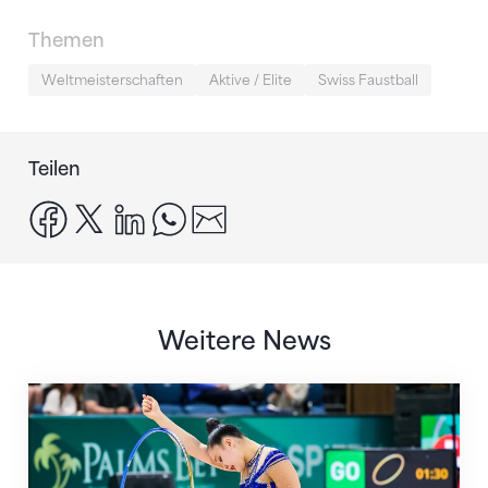
Themen
Weltmeisterschaften
Aktive / Elite
Swiss Faustball
Teilen
facebook
x
linkedin
whatsapp
email
Weitere News
Nächster Halt: Weltmeisterschaft