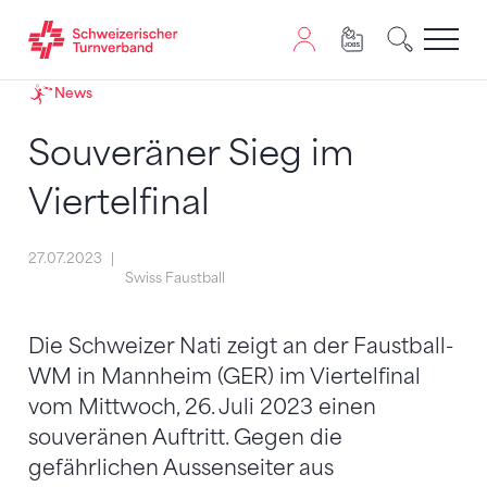
Zum Inhalt springen
Zur Sitemap navigieren
Zum Navigieren dieser Seite wird JavaScript benötigt. A
News
Souveräner Sieg im
Viertelfinal
27.07.2023
Swiss Faustball
Die Schweizer Nati zeigt an der Faustball-
WM in Mannheim (GER) im Viertelfinal
vom Mittwoch, 26. Juli 2023 einen
souveränen Auftritt. Gegen die
gefährlichen Aussenseiter aus