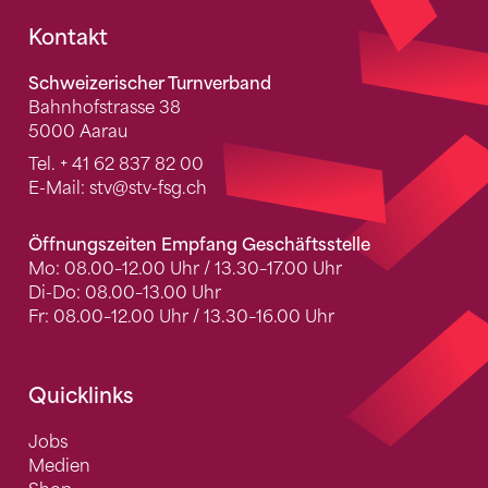
Fusszeile
Kontakt
Schweizerischer Turnverband
Bahnhofstrasse 38
5000 Aarau
Tel.
+ 41 62 837 82 00
E-Mail:
stv
@stv-fsg.ch
Öffnungszeiten Empfang Geschäftsstelle
Mo: 08.00–12.00 Uhr / 13.30–17.00 Uhr
Di-Do: 08.00–13.00 Uhr
Fr: 08.00–12.00 Uhr / 13.30–16.00 Uhr
Quicklinks
Jobs
Medien