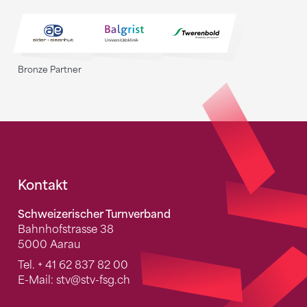
Bronze Partner
Fusszeile
Kontakt
Schweizerischer Turnverband
Bahnhofstrasse 38
5000 Aarau
Tel.
+ 41 62 837 82 00
E-Mail:
stv
@stv-fsg.ch