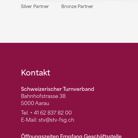
Silver Partner
Bronze Partner
Fusszeile
Kontakt
Schweizerischer Turnverband
Bahnhofstrasse 38
5000 Aarau
Tel.
+ 41 62 837 82 00
E-Mail:
stv
@stv-fsg.ch
Öffnungszeiten Empfang Geschäftsstelle