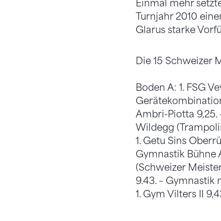
Einmal mehr setzt
Turnjahr 2010 eine
Glarus starke Vorf
Die 15 Schweizer M
Boden A: 1. FSG Vev
Gerätekombination 
Ambri-Piotta 9,25. 
Wildegg (Trampolin)
1. Getu Sins Oberrü
Gymnastik Bühne A: 
(Schweizer Meister
9.43. – Gymnastik 
1. Gym Vilters II 9