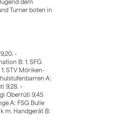
n Jugend dem
nd Turner boten in
9,20. –
ation B: 1. SFG
: 1. STV Möriken-
chulstufenbarren A:
i 9,28. –
ugi Oberrüti 9,45
nge A: FSG Bulle
ik m. Handgerät B: