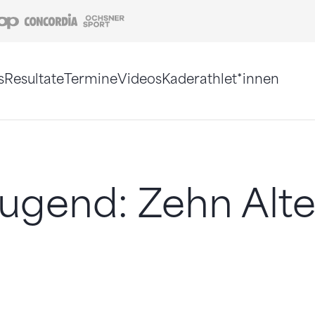
Coop
Concordia
Ochsner Sport
s
Resultate
Termine
Videos
Kaderathlet*innen
tigt. Alternativ können Sie die Sitemap ohne Jav
gend: Zehn Alte,