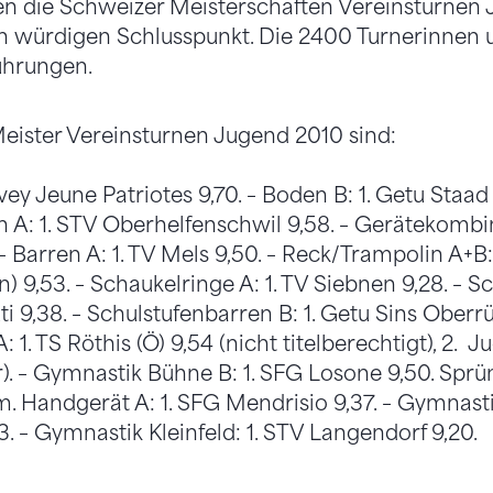
en die Schweizer Meisterschaften Vereinsturne
n würdigen Schlusspunkt. Die 2400 Turnerinnen u
ührungen.
eister Vereinsturnen Jugend 2010 sind:
ey Jeune Patriotes 9,70. – Boden B: 1. Getu Staad 
A: 1. STV Oberhelfenschwil 9,58. – Gerätekombin
– Barren A: 1. TV Mels 9,50. – Reck/Trampolin A+B
 9,53. – Schaukelringe A: 1. TV Siebnen 9,28. – S
ti 9,38. – Schulstufenbarren B: 1. Getu Sins Oberrüt
1. TS Röthis (Ö) 9,54 (nicht titelberechtigt), 2. J
). – Gymnastik Bühne B: 1. SFG Losone 9,50. Sprü
m. Handgerät A: 1. SFG Mendrisio 9,37. – Gymnast
,43. – Gymnastik Kleinfeld: 1. STV Langendorf 9,20.