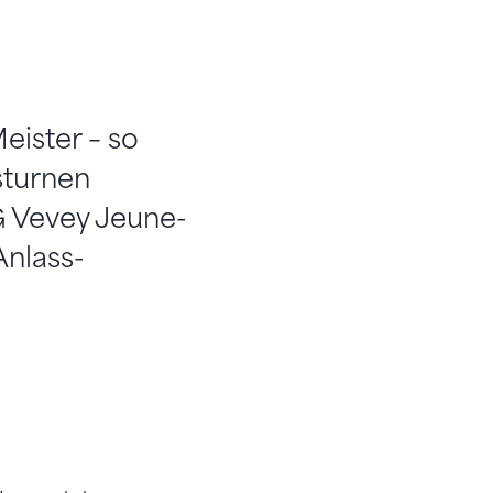
eister – so
sturnen
G Vevey Jeune-
Anlass-