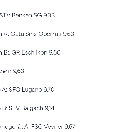
: STV Benken SG 9,33
n A: Getu Sins-Oberrüti 9,63
n B:. GR Eschlikon 9,50
zern 9,63
 A: SFG Lugano 9,70
 B: STV Balgach 9,14
ndgerät A: FSG Veyrier 9,67