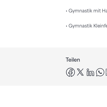
• Gymnastik mit Ha
• Gymnastik Kleinf
Teilen
facebook
x
linke