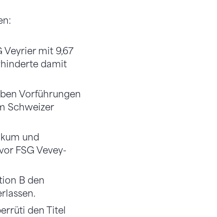
en:
 Veyrier mit 9,67
rhinderte damit
ieben Vorführungen
um Schweizer
likum und
 vor FSG Vevey-
tion B den
rlassen.
rrüti den Titel