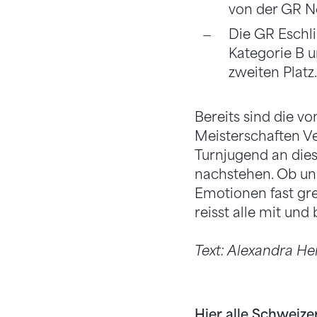
von der GR N
Die GR Eschli
Kategorie B u
zweiten Platz
Bereits sind die 
Meisterschaften V
Turnjugend an dies
nachstehen. Ob un
Emotionen fast gre
reisst alle mit und
Text: Alexandra H
Hier alle Schweize