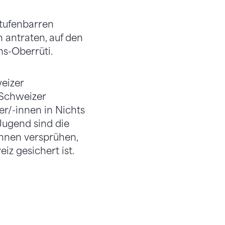
stufenbarren
 antraten, auf den
ins-Oberrüti.
eizer
 Schweizer
r/-innen in Nichts
ugend sind die
innen versprühen,
iz gesichert ist.