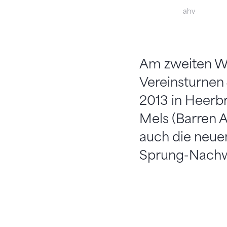
ahv
Am zweiten We
Vereinsturne
2013 in Heerb
Mels (Barren A
auch die neuen
Sprung-Nachwu