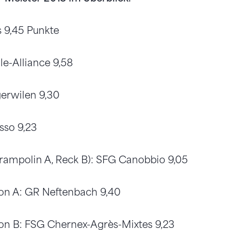
s 9,45 Punkte
le-Alliance 9,58
gerwilen 9,30
sso 9,23
Trampolin A, Reck B): SFG Canobbio 9,05
on A: GR Neftenbach 9,40
on B: FSG Chernex-Agrès-Mixtes 9,23