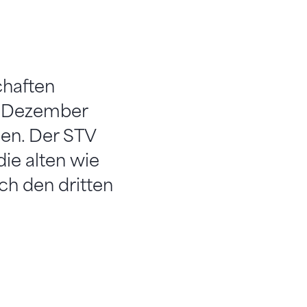
chaften
. Dezember
ben. Der STV
die alten wie
ch den dritten