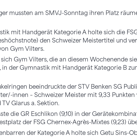
diger mussten am SMVJ-Sonntag ihren Platz räum
tik mit Handgerät Kategorie A holte sich die FSG
eshöchstnote) den Schweizer Meistertitel und ve
von Gym Vilters.
n sich Gym Vilters, die an diesem Wochenende s
n, in der Gymnastik mit Handgerät Kategorie B z
kelringen beeindruckte der STV Benken SG Pub
ter/-innen – Schweizer Meister mit 9,33 Punkten
TV Glarus a. Sektion.
ste die GR Eschlikon (9,10) in der Gerätekombina
stplatz der FSG Chernex-Agrès-Mixtes (9,23) übe
nbarren der Kategorie A holte sich Getu Sins-Obe