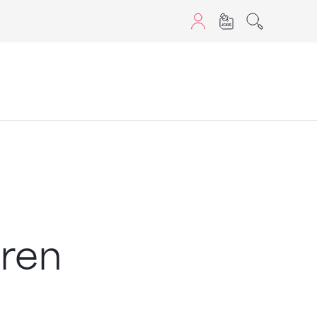
aScript nutzen.
oren