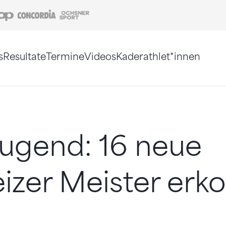
Coop
Concordia
Ochsner Sport
s
Resultate
Termine
Videos
Kaderathlet*innen
tigt. Alternativ können Sie die Sitemap ohne Jav
ugend: 16 neue
zer Meister erk