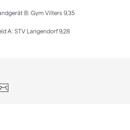
ndgerät B: Gym Vilters 9,35
eld A: STV Langendorf 9,28
din
whatsapp
email