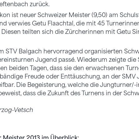
eftenbach zurück.
kon ist neuer Schweizer Meister (9,50) am Schul
nd verwies Getu Flaachtal, die mit 45 Turnerinnen
. Diesen teilten sich die Zürcherinnen mit Getu S
vom STV Balgach hervorragend organisierten Schw
ereinsturnen Jugend passé. Wiederum zeigte die
en beiden Tagen, dass sie den erwachsenen Turne
bändige Freude oder Enttäuschung, an der SMV J
ifbar. Die Begeisterung, welche die Jungturner/-
 beweist, dass die Zukunft des Turnens in der Schwe
erzog-Vetsch
r Meister 2013 im Überblick: