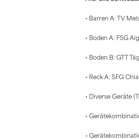
• Barren A: TV Mel
• Boden A: FSG Aig
• Boden B: GTT Tä
• Reck A: SFG Chia
• Diverse Geräte (
• Gerätekombinati
• Gerätekombinati