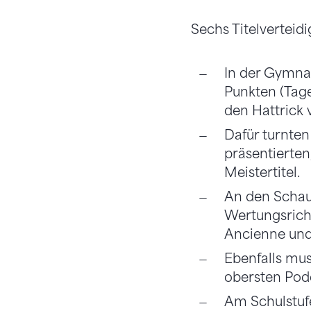
Sechs Titelvertei
In der Gymnas
Punkten (Tag
den Hattrick 
Dafür turnte
präsentierte
Meistertitel.
An den Schau
Wertungsrich
Ancienne und 
Ebenfalls mus
obersten Pode
Am Schulstufe