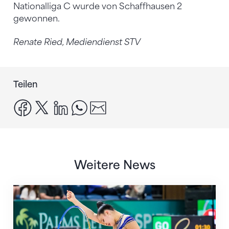
Nationalliga C wurde von Schaffhausen 2
gewonnen.
Renate Ried
, Mediendienst STV
Teilen
facebook
x
linkedin
whatsapp
email
Weitere News
Nächster Halt: Weltmeisterschaft