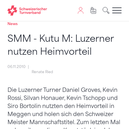
News
Zum Inhalt springen
Zur Sitemap navigieren
Zum Navigieren dieser Seite wird JavaScript benötigt. A
SMM - Kutu M: Luzerner
nutzen Heimvorteil
06.11.2010
Renate Ried
Die Luzerner Turner Daniel Groves, Kevin
Rossi, Silvan Honauer, Kevin Tschopp und
Siro Bortolin nutzten den Heimvorteil in
Meggen und holen sich den Schweizer
Meister Mannschaftstitel. Zum letzten Mal