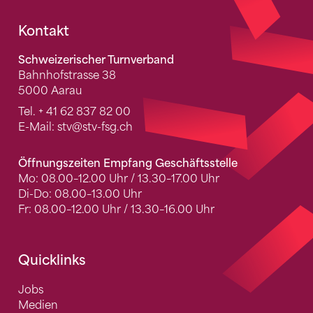
Fusszeile
Kontakt
Schweizerischer Turnverband
Bahnhofstrasse 38
5000 Aarau
Tel.
+ 41 62 837 82 00
E-Mail:
stv
@stv-fsg.ch
Öffnungszeiten Empfang Geschäftsstelle
Mo: 08.00–12.00 Uhr / 13.30–17.00 Uhr
Di-Do: 08.00–13.00 Uhr
Fr: 08.00–12.00 Uhr / 13.30–16.00 Uhr
Quicklinks
Jobs
Medien