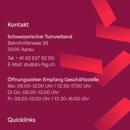
Fusszeile
Kontakt
Schweizerischer Turnverband
Bahnhofstrasse 38
5000 Aarau
Tel.
+ 41 62 837 82 00
E-Mail:
stv
@stv-fsg.ch
Öffnungszeiten Empfang Geschäftsstelle
Mo: 08.00–12.00 Uhr / 13.30–17.00 Uhr
Di-Do: 08.00–13.00 Uhr
Fr: 08.00–12.00 Uhr / 13.30–16.00 Uhr
Quicklinks