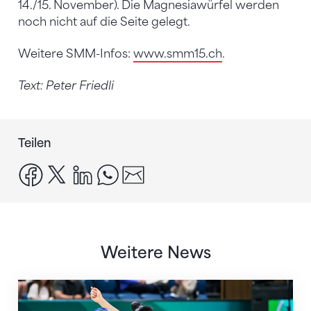
14./15. November). Die Magnesiawürfel werden
noch nicht auf die Seite gelegt.
Weitere SMM-Infos:
www.smm15.ch
.
Text: Peter Friedli
Teilen
facebook
x
linkedin
whatsapp
email
Weitere News
Nächster Halt: Weltmeisterschaft