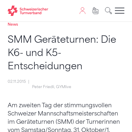
News
Zum Inhalt springen
Zur Sitemap navigieren
Zum Navigieren dieser Seite wird JavaScript benötigt. A
SMM Geräteturnen: Die
K6- und K5-
Entscheidungen
02.11.2015
Peter Friedli, GYMlive
Am zweiten Tag der stimmungsvollen
Schweizer Mannschaftsmeisterschaften
im Geräteturnen (SMM) der Turnerinnen
vom Samstag/Sonntag, 31. Oktober/1.