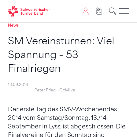
News
Zum Inhalt springen
Zur Sitemap navigieren
Zum Navigieren dieser Seite wird JavaScript benötigt. A
SM Vereinsturnen: Viel
Spannung – 53
Finalriegen
13.09.2014
Peter Friedli, GYMlive
Der erste Tag des SMV-Wochenendes
2014 vom Samstag/Sonntag, 13./14.
September in Lyss, ist abgeschlossen. Die
Finalvereine für den Sonntag sind