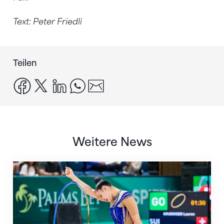
Text: Peter Friedli
Teilen
facebook
x
linkedin
whatsapp
email
Weitere News
Nächster Halt: Weltmeisterschaft