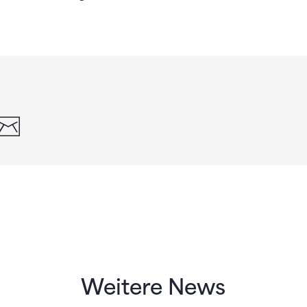
din
whatsapp
email
Weitere News