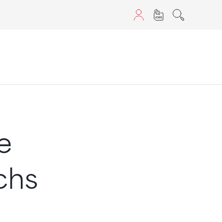
aScript nutzen.
e
chs