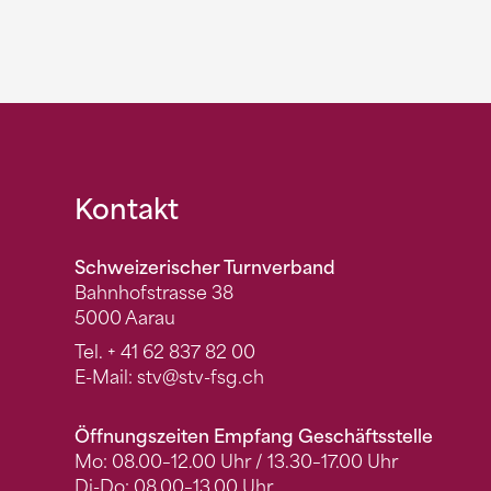
Fusszeile
Kontakt
Schweizerischer Turnverband
Bahnhofstrasse 38
5000 Aarau
Tel.
+ 41 62 837 82 00
E-Mail:
stv
@stv-fsg.ch
Öffnungszeiten Empfang Geschäftsstelle
Mo: 08.00–12.00 Uhr / 13.30–17.00 Uhr
Di-Do: 08.00–13.00 Uhr