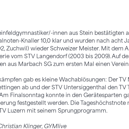
einfeldgymnastiker/-innen aus Stein bestätigten
noten-Knaller 10,0 klar und wurden nach acht J
02, Zuchwil) wieder Schweizer Meister. Mit dem A
erie vom STV Langendorf (2003 bis 2009). Auf d
en aus Marbach SG zum ersten Mal einen Vereins
kämpfen gab es kleine Wachablösungen: Der TV 
tingen ab und der STV Untersiggenthal den TV T
Am Finalsonntag konnte in den Gerätesparten ga
gerung festgestellt werden. Die Tageshöchstnote 
 BTV Luzern mit seinem Sprungprogramm.
 Christian Klinger, GYMlive