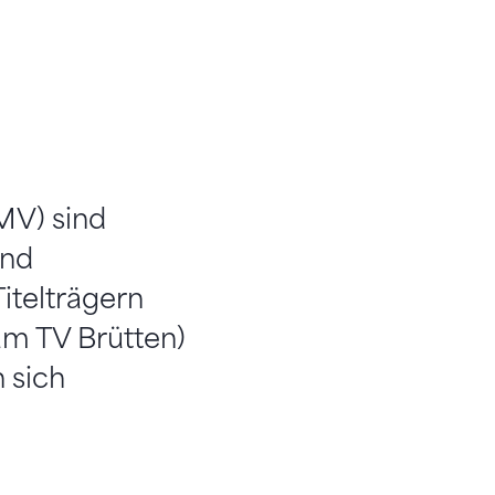
MV) sind
und
itelträgern
am TV Brütten)
 sich