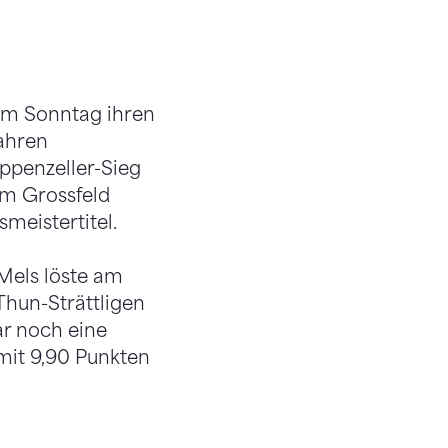
 am Sonntag ihren
ahren
ppenzeller-Sieg
em Grossfeld
meistertitel.
Mels löste am
hun-Strättligen
r noch eine
mit 9,90 Punkten