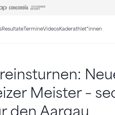
Coop
Concordia
Ochsner Sport
s
Resultate
Termine
Videos
Kaderathlet*innen
tigt. Alternativ können Sie die Sitemap ohne Jav
reinsturnen: Neu
zer Meister – se
für den Aargau