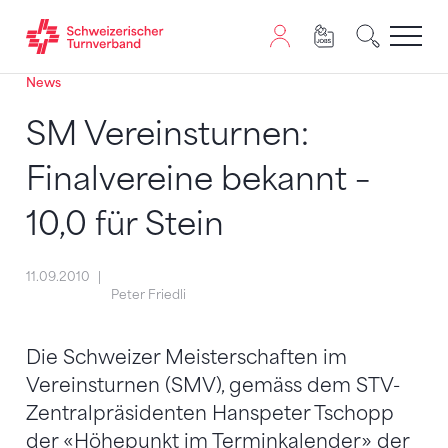
News
Zum Inhalt springen
Zur Sitemap navigieren
Zum Navigieren dieser Seite wird JavaScript benötigt. A
SM Vereinsturnen:
Finalvereine bekannt –
10,0 für Stein
11.09.2010
Peter Friedli
Die Schweizer Meisterschaften im
Vereinsturnen (SMV), gemäss dem STV-
Zentralpräsidenten Hanspeter Tschopp
der «Höhepunkt im Terminkalender» der