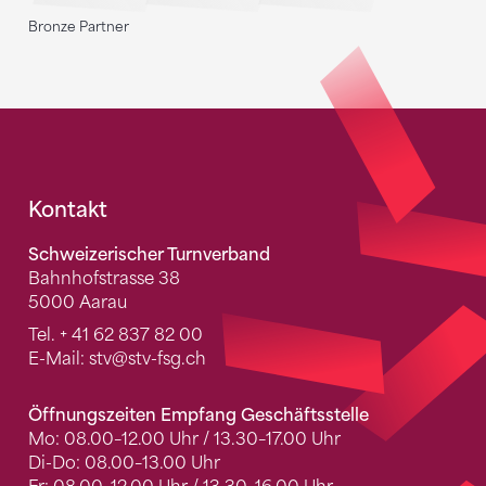
Bronze Partner
Fusszeile
Kontakt
Schweizerischer Turnverband
Bahnhofstrasse 38
5000 Aarau
Tel.
+ 41 62 837 82 00
E-Mail:
stv
@stv-fsg.ch
Öffnungszeiten Empfang Geschäftsstelle
Mo: 08.00–12.00 Uhr / 13.30–17.00 Uhr
Di-Do: 08.00–13.00 Uhr