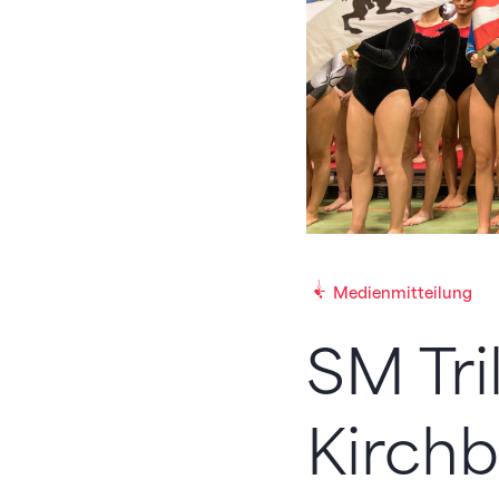
Medienmitteilung
SM Tri
Kirch