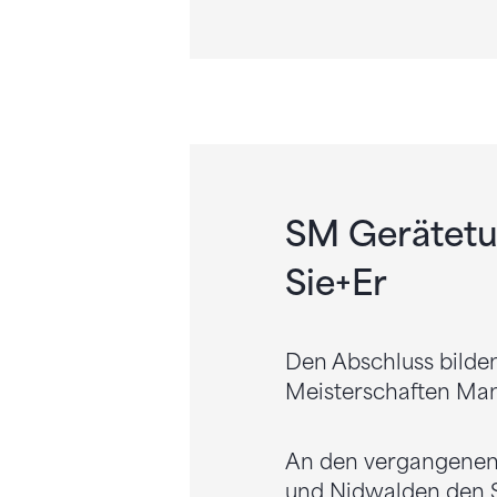
SM Gerätetu
Sie+Er
Den Abschluss bilde
Meisterschaften Man
An den vergangenen 
und Nidwalden den S