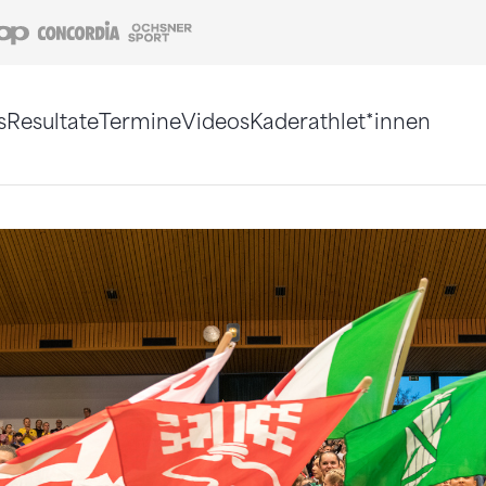
Coop
Concordia
Ochsner Sport
s
Resultate
Termine
Videos
Kaderathlet*innen
tigt. Alternativ können Sie die Sitemap ohne Jav