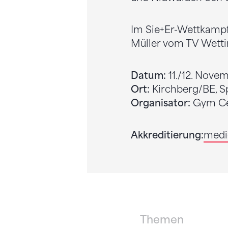
Im Sie+Er-Wettkampf 
Müller vom TV Wetti
Datum:
11./12. Nove
Ort:
Kirchberg/BE, S
Organisator:
Gym C
Akkreditierung:
medi
Themen