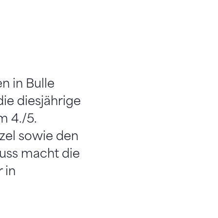
 in Bulle
ie diesjährige
m 4./5.
zel sowie den
luss macht die
 in