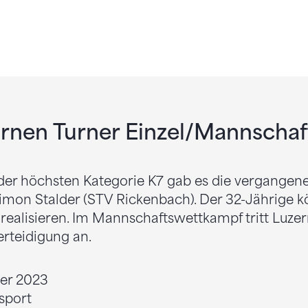
rnen Turner Einzel/Mannschaf
der höchsten Kategorie K7 gab es die vergangene
on Stalder (STV Rickenbach). Der 32-Jährige kö
e realisieren. Im Mannschaftswettkampf tritt Luze
erteidigung an.
ber 2023
isport