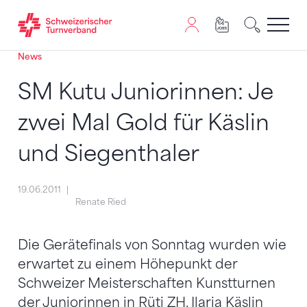
News
Zum Inhalt springen
Zur Sitemap navigieren
Zum Navigieren dieser Seite wird JavaScript benötigt. A
SM Kutu Juniorinnen: Je
zwei Mal Gold für Käslin
und Siegenthaler
19.06.2011
Renate Ried
Die Gerätefinals von Sonntag wurden wie
erwartet zu einem Höhepunkt der
Schweizer Meisterschaften Kunstturnen
der Juniorinnen in Rüti ZH. Ilaria Käslin