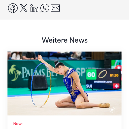
facebook
x
linkedin
whatsapp
email
Weitere News
Nächster Halt: Weltmeisterschaft
News