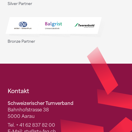
Silver Partner
Bronze Partner
Fusszeile
Kontakt
Schweizerischer Turnverband
Bahnhofstrasse 38
5000 Aarau
Tel.
+ 41 62 837 82 00
E-Mail:
stv
@stv-fsg.ch