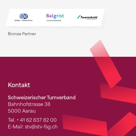
Bronze Partner
Fusszeile
Kontakt
Schweizerischer Turnverband
Bahnhofstrasse 38
5000 Aarau
Tel.
+ 41 62 837 82 00
E-Mail:
stv
@stv-fsg.ch