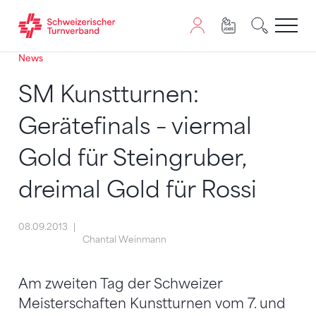
News
Zum Inhalt springen
Zur Sitemap navigieren
Zum Navigieren dieser Seite wird JavaScript benötigt. A
SM Kunstturnen:
Gerätefinals – viermal
Gold für Steingruber,
dreimal Gold für Rossi
08.09.2013
Chantal Weinmann
Am zweiten Tag der Schweizer
Meisterschaften Kunstturnen vom 7. und