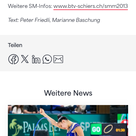
Weitere SM-Infos:
www.btv-schiers.ch/smm2013
Text: Peter Friedli, Marianne Baschung
Teilen
facebook
x
linkedin
whatsapp
email
Weitere News
Nächster Halt: Weltmeisterschaft