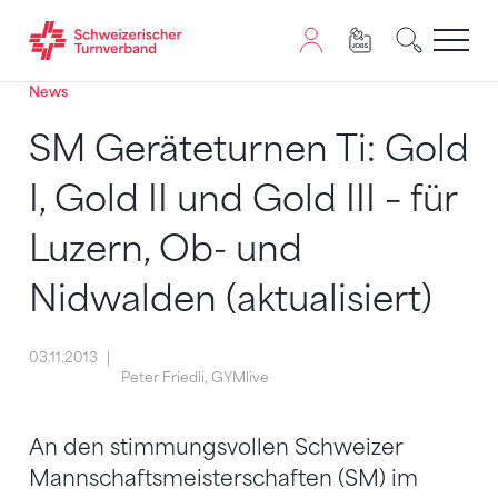
News
Zum Inhalt springen
Zur Sitemap navigieren
Zum Navigieren dieser Seite wird JavaScript benötigt. A
SM Geräteturnen Ti: Gold
I, Gold II und Gold III – für
Luzern, Ob- und
Nidwalden (aktualisiert)
03.11.2013
Peter Friedli, GYMlive
An den stimmungsvollen Schweizer
Mannschaftsmeisterschaften (SM) im