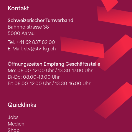
Fusszeile
Kontakt
Schweizerischer Turnverband
Bahnhofstrasse 38
5000 Aarau
Tel.
+ 41 62 837 82 00
E-Mail:
stv
@stv-fsg.ch
Öffnungszeiten Empfang Geschäftsstelle
Mo: 08.00–12.00 Uhr / 13.30–17.00 Uhr
Di-Do: 08.00–13.00 Uhr
Fr: 08.00–12.00 Uhr / 13.30–16.00 Uhr
Quicklinks
Jobs
Medien
Shop