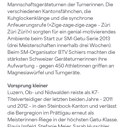
Mannschaftsgeräteturnen der Turnerinnen. Die
verschiedenen Kantonsfähnchen, die
Kuhglockenklänge und die synchrone
Anfeuerungsrufe («Zige-zage-zige-zage – Züri
Züri Züri!») sorgten für ein genial-motivierendes
Ambiente beim Start zur SM-Getu-Serie 2013
(drei Meisterschaften innerhalb drei Wochen).
Beim SM-Organisator BTV Schiers machten die
stärksten Schweizer Geräteturnerinnen ihre
Aufwartung – gegen 450 Athletinnen griffen an
Magnesiawürfel und Turngeräte.
Vorsprung kleiner
Luzern, Ob- und Nidwalden reiste als K7-
Titelverteidiger der letzten beiden Jahre – 2011
und 2012 – in den Steinbock-Kanton und verlässt
die Bergregion im Prättigau erneut als
Meisterinnen-Riege in der höchsten Getu-Klasse.
Flavia Imfeld, Stefanie Meier, Sarah Hurschler,