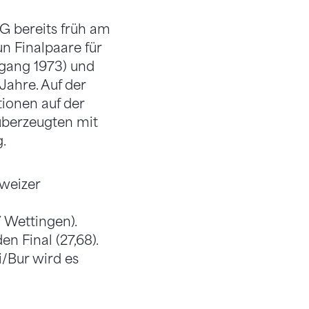
G bereits früh am
n Finalpaare für
rgang 1973) und
Jahre. Auf der
ionen auf der
überzeugten mit
.
weizer
 Wettingen).
n Final (27,68).
i/Bur wird es