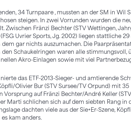
enden, 34 Turnpaare , mussten an der SM in Wil S
hosen steigen. In zwei Vorrunden wurden die neu
t. Zwischen Fränzi Bechter (STV Wettingen, Jah
FSG Uvrier Sports, Jg. 2002) liegen stattliche 29 
 dem gar nichts auszumachen. Die Paarpräsentat
den Schaukelringen waren alle stimmungsvoll, 
ginellen Akro-Einlagen sowie mit viel Partnerbezug
nierte das ETF-2013-Sieger- und amtierende Sch
öpfli/Olivier Bur (STV Sursee/TV Orpund) mit 35
 Vorsprung auf Fränzi Bechter/André Keller (STV
r Marti schlichen sich auf dem siebten Rang in de
gslage dachten viele aus der Sie+Er-Szene, Köpfl
 es kam anders.