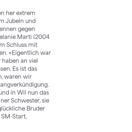
en her extrem
um Jubeln und
 Rennen gegen
elanie Marti (2004
am Schluss mit
en. «Eigentlich war
 haben an viel
en. Es ist das
n, waren wir
 Rangverkündigung.
und in Wil nun das
ner Schwester, sie
glückliche Bruder
 SM-Start,