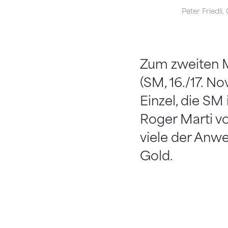
Peter Friedli,
Zum zweiten M
(SM, 16./17. N
Einzel, die SM
Roger Marti v
viele der Anw
Gold.