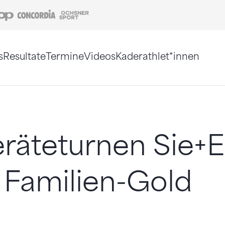
Coop
Concordia
Ochsner Sport
s
Resultate
Termine
Videos
Kaderathlet*innen
tigt. Alternativ können Sie die Sitemap ohne Jav
äteturnen Sie+E
 Familien-Gold