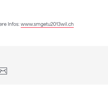
ere Infos:
www.smgetu2013wil.ch
din
whatsapp
email