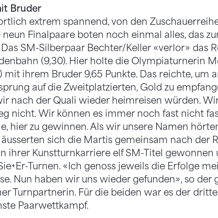
it Bruder
sportlich extrem spannend, von den Zuschauerreih
 neun Finalpaare boten noch einmal alles, das z
. Das SM-Silberpaar Bechter/Keller «verlor» das
denbahn (9,30). Hier holte die Olympiaturnerin M
mit ihrem Bruder 9,65 Punkte. Das reichte, um 
prung auf die Zweitplatzierten, Gold zu empfang
ir nach der Quali wieder heimreisen würden. Wir
g nicht. Wir können es immer noch fast nicht fass
e, hier zu gewinnen. Als wir unsere Namen hörte
», äusserten sich die Martis gemeinsam nach der
in ihrer Kunstturnkarriere elf SM-Titel gewonnen 
ie+Er-Turnen. «Ich genoss jeweils die Erfolge mei
use. Nun haben wir uns wieder gefunden», so der 
er Turnpartnerin. Für die beiden war es der dritte
hste Paarwettkampf.