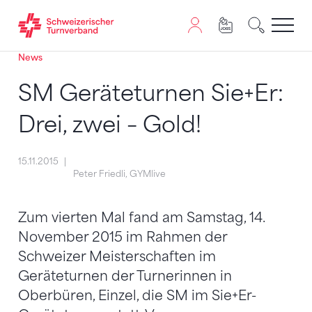
News
Zum Inhalt springen
Zur Sitemap navigieren
Zum Navigieren dieser Seite wird JavaScript benötigt. A
SM Geräteturnen Sie+Er:
Drei, zwei – Gold!
15.11.2015
Peter Friedli, GYMlive
Zum vierten Mal fand am Samstag, 14.
November 2015 im Rahmen der
Schweizer Meisterschaften im
Geräteturnen der Turnerinnen in
Oberbüren, Einzel, die SM im Sie+Er-