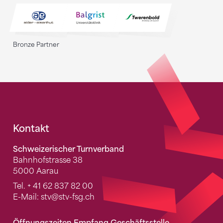
Bronze Partner
Fusszeile
Kontakt
Schweizerischer Turnverband
Bahnhofstrasse 38
5000 Aarau
Tel.
+ 41 62 837 82 00
E-Mail:
stv
@stv-fsg.ch