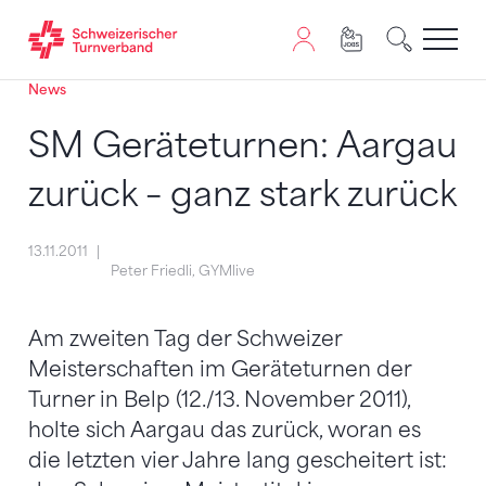
News
Zum Inhalt springen
Zur Sitemap navigieren
Zum Navigieren dieser Seite wird JavaScript benötigt. A
SM Geräteturnen: Aargau
zurück – ganz stark zurück
13.11.2011
Peter Friedli, GYMlive
Am zweiten Tag der Schweizer
Meisterschaften im Geräteturnen der
Turner in Belp (12./13. November 2011),
holte sich Aargau das zurück, woran es
die letzten vier Jahre lang gescheitert ist: