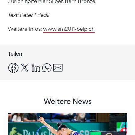
Zürich holte hier Silber, Bern Bronze.
Text: Peter Friedli
Weitere Infos:
www.sm2011-belp.ch
Teilen
facebook
x
linkedin
whatsapp
email
Weitere News
Nächster Halt: Weltmeisterschaft