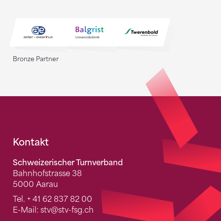
Bronze Partner
Fusszeile
Kontakt
Schweizerischer Turnverband
Bahnhofstrasse 38
5000 Aarau
Tel.
+ 41 62 837 82 00
E-Mail:
stv
@stv-fsg.ch