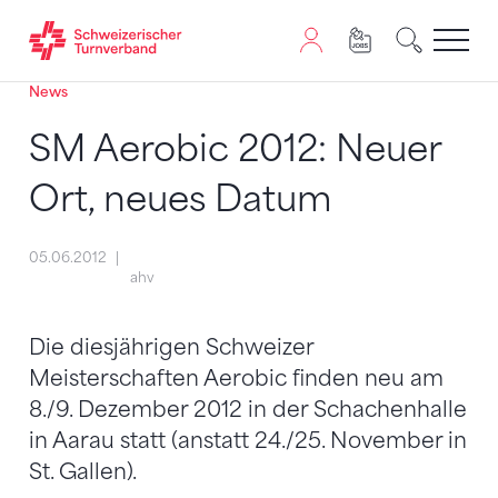
News
Zum Inhalt springen
Zur Sitemap navigieren
Zum Navigieren dieser Seite wird JavaScript benötigt. A
SM Aerobic 2012: Neuer
Ort, neues Datum
05.06.2012
ahv
Die diesjährigen Schweizer
Meisterschaften Aerobic finden neu am
8./9. Dezember 2012 in der Schachenhalle
in Aarau statt (anstatt 24./25. November in
St. Gallen).