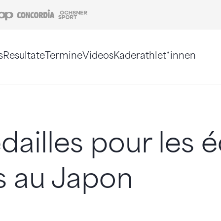
Coop
Concordia
Ochsner Sport
s
Resultate
Termine
Videos
Kaderathlet*innen
tigt. Alternativ können Sie die Sitemap ohne Jav
dailles pour les 
s au Japon