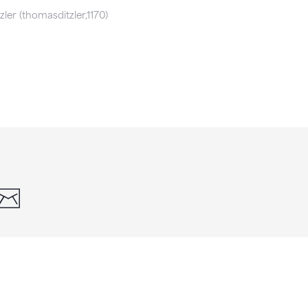
ler (thomasditzler,1170)
din
whatsapp
email