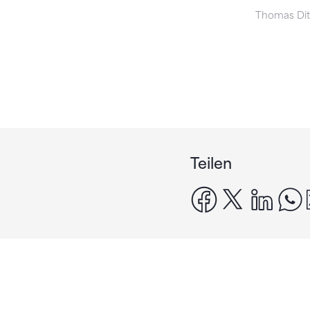
Thomas Ditz
Teilen
facebook
x
linke