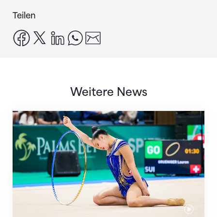
Teilen
facebook
x
linkedin
whatsapp
email
Weitere News
Nächster Halt: Weltmeisterschaft