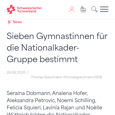
Zum Inhalt springen
Zur Sitemap navigieren
Zum Navigieren dieser Seite wird JavaScript benötigt. A
News
Sieben Gymnastinnen für
die Nationalkader-
Gruppe bestimmt
26.08.2020
Thomas Greutmann (thomasgreutmann,1169)
Seraina Dobmann, Analena Hofer,
Aleksandra Petrovic, Noemi Schilling,
Felicia Squieri, Lavinia Rajan und Noëlle
Wüthrich bilden die Nationalkader-