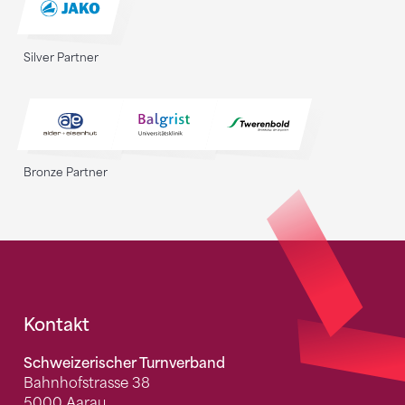
Silver Partner
Bronze Partner
Fusszeile
Kontakt
Schweizerischer Turnverband
Bahnhofstrasse 38
5000 Aarau