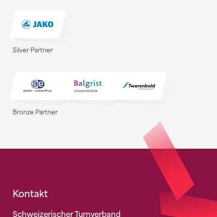
Silver Partner
Bronze Partner
Fusszeile
Kontakt
Schweizerischer Turnverband