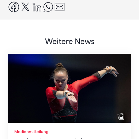
facebook
x
linkedin
whatsapp
email
Weitere News
Martina Eisenegger rückt ins EM-Team für Zagreb n
Medienmitteilung