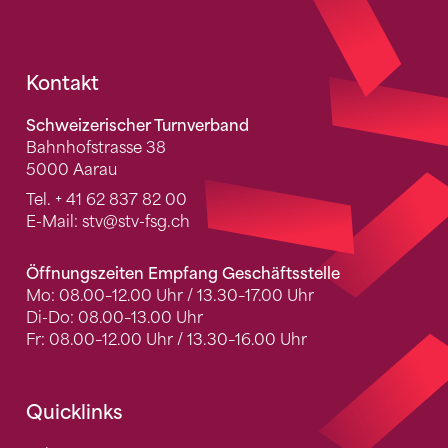
Fusszeile
Kontakt
Schweizerischer Turnverband
Bahnhofstrasse 38
5000 Aarau
Tel.
+ 41 62 837 82 00
E-Mail:
stv
@stv-fsg.ch
Öffnungszeiten Empfang Geschäftsstelle
Mo: 08.00–12.00 Uhr / 13.30–17.00 Uhr
Di-Do: 08.00–13.00 Uhr
Fr: 08.00–12.00 Uhr / 13.30–16.00 Uhr
Quicklinks