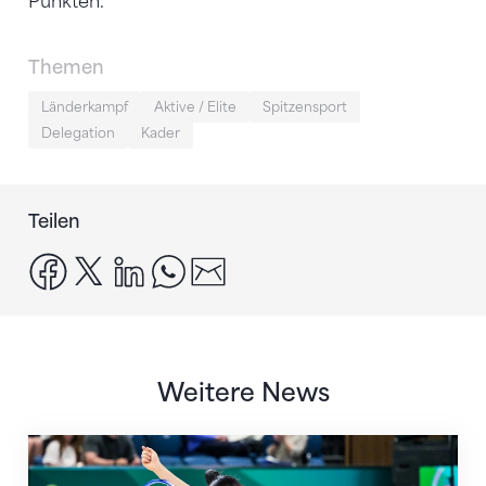
Punkten.
Themen
Länderkampf
Aktive / Elite
Spitzensport
Delegation
Kader
Teilen
facebook
x
linkedin
whatsapp
email
Weitere News
Nächster Halt: Weltmeisterschaft