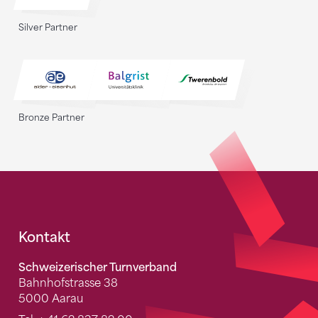
Silver Partner
Bronze Partner
Fusszeile
Kontakt
Schweizerischer Turnverband
Bahnhofstrasse 38
5000 Aarau