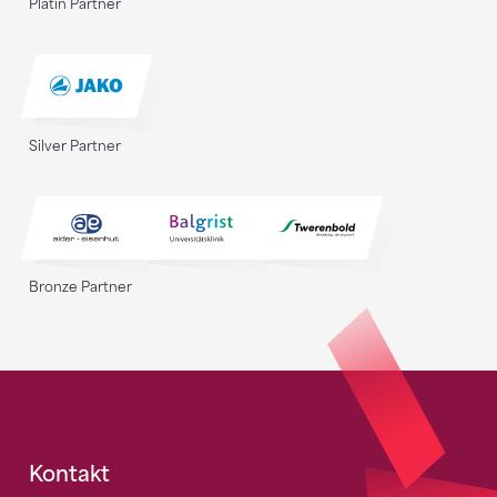
Platin Partner
Silver Partner
Bronze Partner
Fusszeile
Kontakt