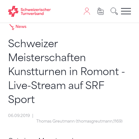
Zum Inhalt springen
Zur Sitemap navigieren
Zum Navigieren dieser Seite wird JavaScript benötigt. A
News
Schweizer
Meisterschaften
Kunstturnen in Romont -
Live-Stream auf SRF
Sport
06.09.2019
Thomas Greutmann (thomasgreutmann,1169)