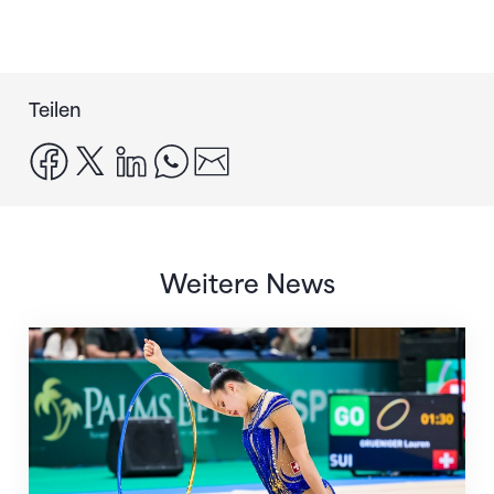
Teilen
facebook
x
linkedin
whatsapp
email
Weitere News
Nächster Halt: Weltmeisterschaft