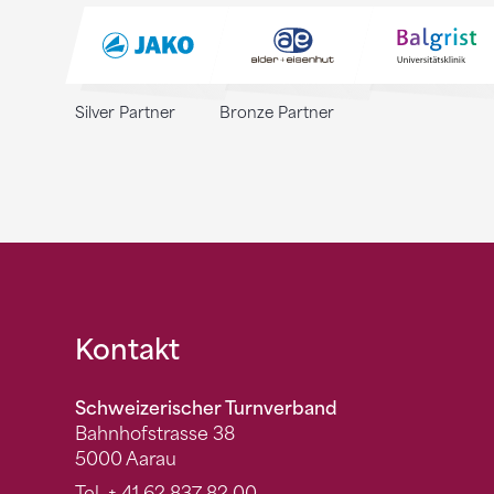
Silver Partner
Bronze Partner
Fusszeile
Kontakt
Schweizerischer Turnverband
Bahnhofstrasse 38
5000 Aarau
Tel.
+ 41 62 837 82 00