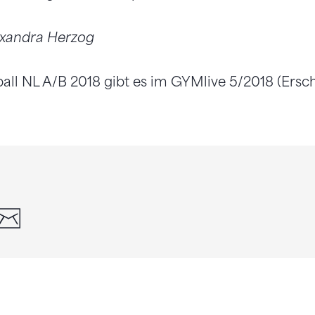
exandra Herzog
l NL A/B 2018 gibt es im GYMlive 5/2018 (Ersch.: 
din
whatsapp
email