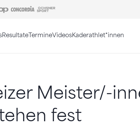
Coop
Concordia
Ochsner Sport
s
Resultate
Termine
Videos
Kaderathlet*innen
tigt. Alternativ können Sie die Sitemap ohne Jav
zer Meister/-in
tehen fest