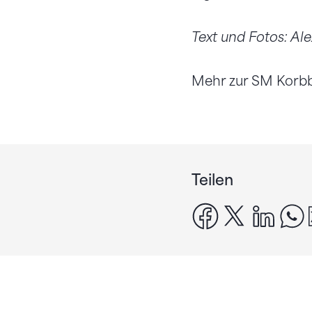
Text und Fotos: Al
Mehr zur SM Korbbal
Teilen
facebook
x
linke