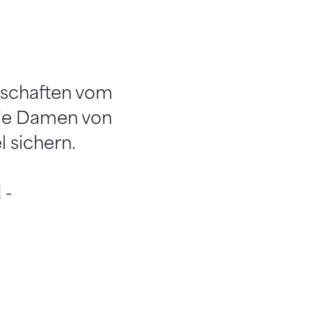
rschaften vom
die Damen von
l sichern.
 -