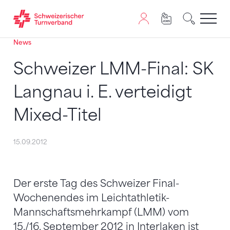
News
Zum Inhalt springen
Zur Sitemap navigieren
Zum Navigieren dieser Seite wird JavaScript benötigt. A
Schweizer LMM-Final: SK
Langnau i. E. verteidigt
Mixed-Titel
15.09.2012
Der erste Tag des Schweizer Final-
Wochenendes im Leichtathletik-
Mannschaftsmehrkampf (LMM) vom
15./16. September 2012 in Interlaken ist