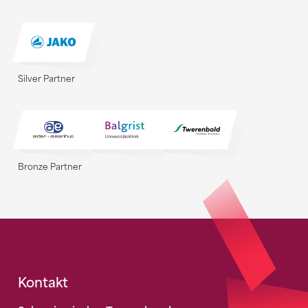
Silver Partner
Bronze Partner
Fusszeile
Kontakt