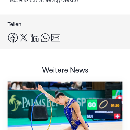
Text: Alexandra Herzog-Vetsch
Teilen
facebook
x
linkedin
whatsapp
email
Weitere News
Nächster Halt: Weltmeisterschaft