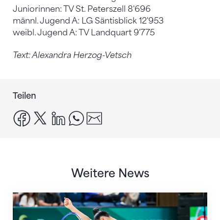
Juniorinnen: TV St. Peterszell 8'696
männl. Jugend A: LG Säntisblick 12'953
weibl. Jugend A: TV Landquart 9'775
Text: Alexandra Herzog-Vetsch
Teilen
facebook
x
linkedin
whatsapp
email
Weitere News
Nächster Halt: Weltmeisterschaft