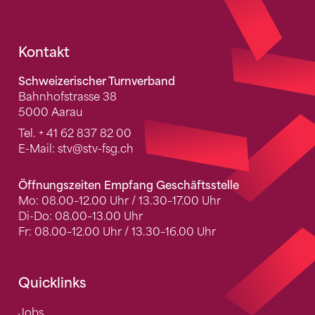
Fusszeile
Kontakt
Schweizerischer Turnverband
Bahnhofstrasse 38
5000 Aarau
Tel.
+ 41 62 837 82 00
E-Mail:
stv
@stv-fsg.ch
Öffnungszeiten Empfang Geschäftsstelle
Mo: 08.00–12.00 Uhr / 13.30–17.00 Uhr
Di-Do: 08.00–13.00 Uhr
Fr: 08.00–12.00 Uhr / 13.30–16.00 Uhr
Quicklinks
Jobs