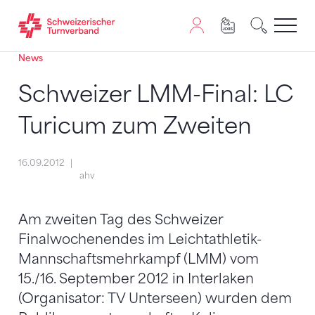
News
Zum Inhalt springen
Zur Sitemap navigieren
Zum Navigieren dieser Seite wird JavaScript benötigt. A
Schweizer LMM-Final: LC
Turicum zum Zweiten
16.09.2012
ahv
Am zweiten Tag des Schweizer
Finalwochenendes im Leichtathletik-
Mannschaftsmehrkampf (LMM) vom
15./16. September 2012 in Interlaken
(Organisator: TV Unterseen) wurden dem