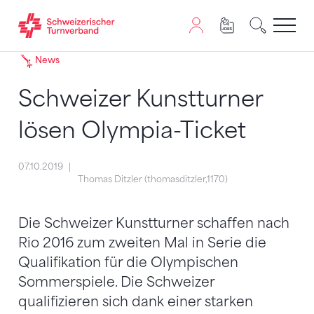
Zum Inhalt springen
Zur Sitemap navigieren
Zum Navigieren dieser Seite wird JavaScript benötigt. A
News
Schweizer Kunstturner
lösen Olympia-Ticket
07.10.2019
Thomas Ditzler (thomasditzler,1170)
Die Schweizer Kunstturner schaffen nach
Rio 2016 zum zweiten Mal in Serie die
Qualifikation für die Olympischen
Sommerspiele. Die Schweizer
qualifizieren sich dank einer starken