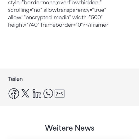
style="border:none;overflow:hidden;"
scrolling="no" allowtransparency="true"
allow="encrypted-media" width="500"
height="740" frameborder="0"></iframe>
Teilen
facebook
x
linkedin
whatsapp
email
Weitere News