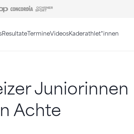
Coop
Concordia
Ochsner Sport
s
Resultate
Termine
Videos
Kaderathlet*innen
tigt. Alternativ können Sie die Sitemap ohne Jav
zer Juniorinnen
n Achte