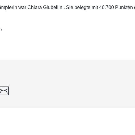
pferin war Chiara Giubellini. Sie belegte mit 46.700 Punkten
n
din
whatsapp
email