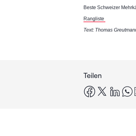
Beste Schweizer Mehrkäm
Rangliste
Text: Thomas Greutman
Teilen
facebook
x
linke