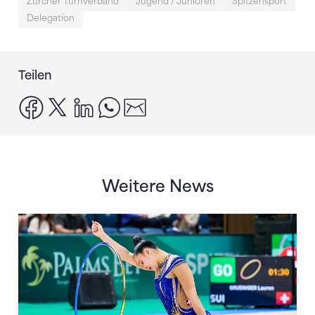
Zürcher Turnverband
Jugend / Junioren
Spitzensport
Delegation
Teilen
facebook
x
linkedin
whatsapp
email
Weitere News
Nächster Halt: Weltmeisterschaft