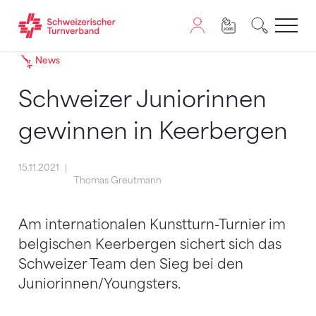
Zum Inhalt springen
Zur Sitemap navigieren
Zum Navigieren dieser Seite wird JavaScript benötigt. A
News
Schweizer Juniorinnen
gewinnen in Keerbergen
15.11.2021
Thomas Greutmann
Am internationalen Kunstturn-Turnier im
belgischen Keerbergen sichert sich das
Schweizer Team den Sieg bei den
Juniorinnen/Youngsters.