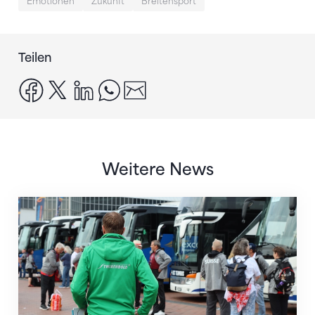
Emotionen
Zukunft
Breitensport
Teilen
facebook
x
linkedin
whatsapp
email
Weitere News
Twerenbold wird offizieller Reisepartner des STV