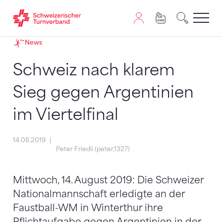
Zum Inhalt springen
Zur Sitemap navigieren
Zum Navigieren dieser Seite wird JavaScript benötigt. A
News
Schweiz nach klarem
Sieg gegen Argentinien
im Viertelfinal
14.08.2019
Peter Friedli (peter,1327)
Mittwoch, 14. August 2019: Die Schweizer
Nationalmannschaft erledigte an der
Faustball-WM in Winterthur ihre
Pflichtaufgabe gegen Argentinien in der