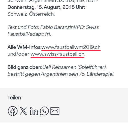
Schweiz−Argentinien 3:0 (11:6, 11:9, 11:5). –
Donnerstag, 15. August, 20:15 Uhr:
Schweiz−Österreich.
Text und Foto: Fabio Baranzini/PD: Swiss
Faustball/adapt: fri.
Alle WM-Infos:
www.faustballwm2019.ch
und/oder
www.swiss-faustball.ch
.
Bild ganz oben:
Ueli Rebsamen (Spielführer),
bestritt gegen Argentinien sein 75. Länderspiel.
Teilen
facebook
x
linkedin
whatsapp
email