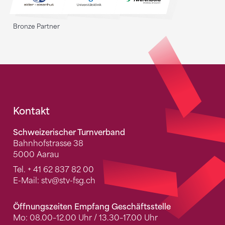
Bronze Partner
Fusszeile
Kontakt
Schweizerischer Turnverband
Bahnhofstrasse 38
5000 Aarau
Tel.
+ 41 62 837 82 00
E-Mail:
stv
@stv-fsg.ch
Öffnungszeiten Empfang Geschäftsstelle
Mo: 08.00–12.00 Uhr / 13.30–17.00 Uhr