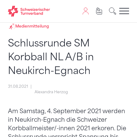
Zum Inhalt springen
Zur Sitemap navigieren
Zum Navigieren dieser Seite wird JavaScript benötigt. A
Medienmitteilung
Schlussrunde SM
Korbball NL A/B in
Neukirch-Egnach
31.08.2021
Alexandra Herzog
Am Samstag, 4. September 2021 werden
in Neukirch-Egnach die Schweizer
Korbballmeister/-innen 2021 erkoren. Die
Schlussrunde verspricht Spannung bis