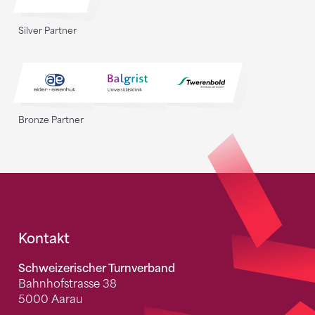
Silver Partner
Bronze Partner
Fusszeile
Kontakt
Schweizerischer Turnverband
Bahnhofstrasse 38
5000 Aarau