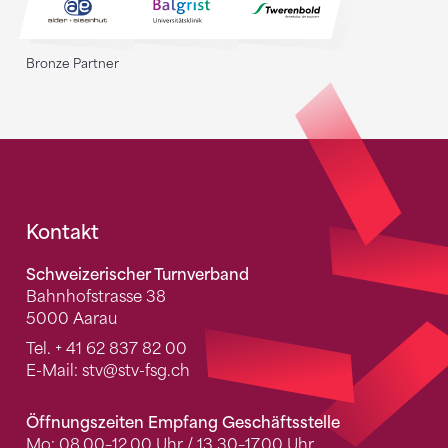
Bronze Partner
Fusszeile
Kontakt
Schweizerischer Turnverband
Bahnhofstrasse 38
5000 Aarau
Tel.
+ 41 62 837 82 00
E-Mail:
stv
@stv-fsg.ch
Öffnungszeiten Empfang Geschäftsstelle
Mo: 08.00–12.00 Uhr / 13.30–17.00 Uhr