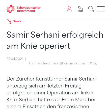
Zum Inhalt springen
Zur Sitemap navigieren
Zum Navigieren dieser Seite wird JavaScript benötigt. A
News
Samir Serhani erfolgreich
am Knie operiert
07.04.2021
Thomas Greutmann (thomasgreutmann,1169)
Der Zürcher Kunstturner Samir Serhani
unterzog sich am letzten Freitag
erfolgreich einer Operation am linken
Knie. Serhani hatte sich Ende März bei
einem Einsatz an den französischen