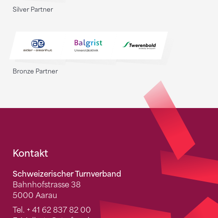
Silver Partner
Bronze Partner
Fusszeile
Kontakt
Schweizerischer Turnverband
Bahnhofstrasse 38
5000 Aarau
Tel.
+ 41 62 837 82 00