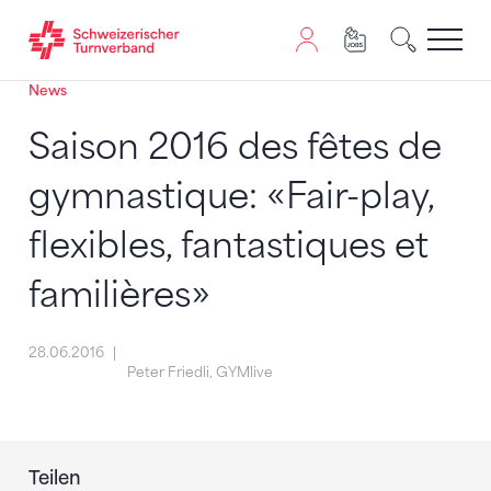
News
Zum Inhalt springen
Zur Sitemap navigieren
Zum Navigieren dieser Seite wird JavaScript benötigt. A
Saison 2016 des fêtes de
gymnastique: «Fair-play,
flexibles, fantastiques et
familières»
28.06.2016
Peter Friedli, GYMlive
Teilen