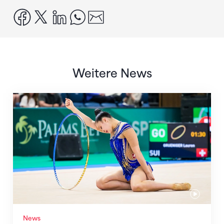
facebook
x
linkedin
whatsapp
email
Weitere News
Nächster Halt: Weltmeisterschaft
News