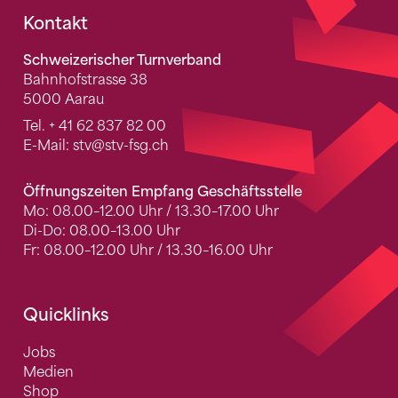
Fusszeile
Kontakt
Schweizerischer Turnverband
Bahnhofstrasse 38
5000 Aarau
Tel.
+ 41 62 837 82 00
E-Mail:
stv
@stv-fsg.ch
Öffnungszeiten Empfang Geschäftsstelle
Mo: 08.00–12.00 Uhr / 13.30–17.00 Uhr
Di-Do: 08.00–13.00 Uhr
Fr: 08.00–12.00 Uhr / 13.30–16.00 Uhr
Quicklinks
Jobs
Medien
Shop