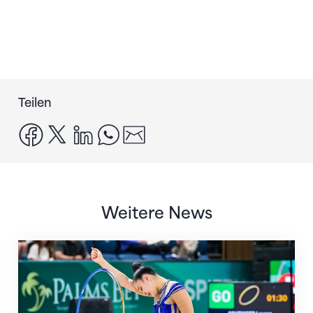
Teilen
facebook
x
linkedin
whatsapp
email
Weitere News
Nächster Halt: Weltmeisterschaft