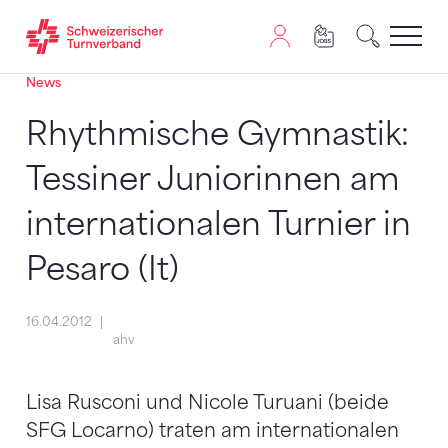
News
Zum Inhalt springen
Zur Sitemap navigieren
Zum Navigieren dieser Seite wird JavaScript benötigt. A
Rhythmische Gymnastik:
Tessiner Juniorinnen am
internationalen Turnier in
Pesaro (It)
16.04.2012
ahv
Lisa Rusconi und Nicole Turuani (beide
SFG Locarno) traten am internationalen