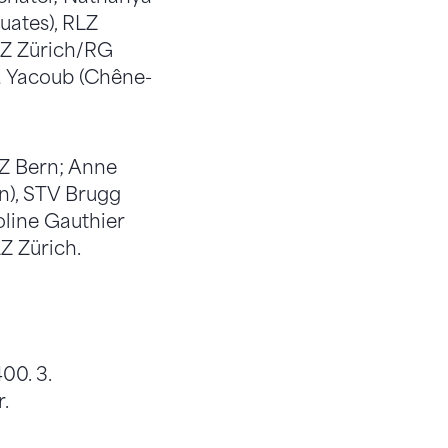
uates), RLZ
LZ Zürich/RG
la Yacoub (Chêne-
Z Bern; Anne
n), STV Brugg
line Gauthier
Z Zürich.
00. 3.
.