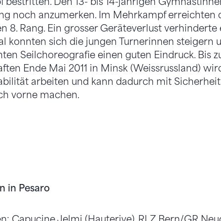
bestritten. Den 13- bis 14-jährigen Gymnastinne
ng noch anzumerken. Im Mehrkampf erreichten 
 8. Rang. Ein grosser Geräteverlust verhinderte 
nal konnten sich die jungen Turnerinnen steigern 
anten Seilchoreografie einen guten Eindruck. Bis 
ften Ende Mai 2011 in Minsk (Weissrussland) wi
tabilität arbeiten und kann dadurch mit Sicherhei
ach vorne machen.
n in Pesaro
n: Capucine Jelmi (Hauterive), RLZ Bern/GR Neu