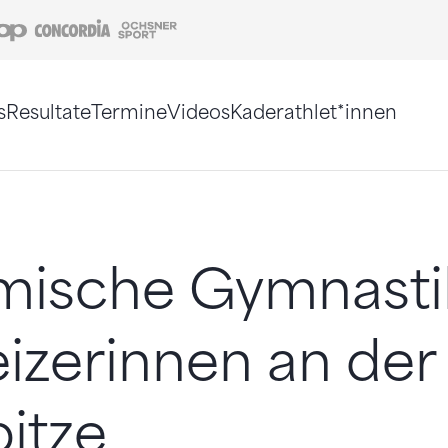
Coop
Concordia
Ochsner Sport
s
Resultate
Termine
Videos
Kaderathlet*innen
tigt. Alternativ können Sie die Sitemap ohne Jav
mische Gymnasti
izerinnen an der
itze