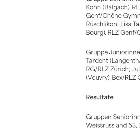
Köhn (Balgach), RL
Genf/Chêne Gymnas
Rüschlikon; Lisa T
Bourg), RLZ Genf
Gruppe Juniorinne
Tardent (Langenth
RG/RLZ Zürich; Jul
(Vouvry), Bex/RLZ 
Resultate
Gruppen Seniorinnen
Weissrussland 53, 