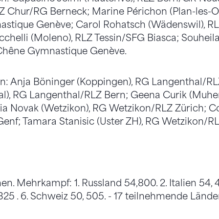
Z Chur/RG Berneck; Marine Périchon (Plan-les-O
tique Genève; Carol Rohatsch (Wädenswil), R
acchelli (Moleno), RLZ Tessin/SFG Biasca; Souhei
/Chêne Gymnastique Genève.
n: Anja Böninger (Koppingen), RG Langenthal/RL
al), RG Langenthal/RLZ Bern; Geena Curik (Muhe
ia Novak (Wetzikon), RG Wetzikon/RLZ Zürich; Co
Genf; Tamara Stanisic (Uster ZH), RG Wetzikon/RL
. Mehrkampf: 1. Russland 54,800. 2. Italien 54, 4
325 . 6. Schweiz 50, 505. - 17 teilnehmende Länder