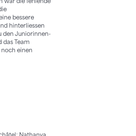
n war die fehlende
die
eine bessere
und hinterliessen
zu den Juniorinnen-
rd das Team
t noch einen
châtel; Nathanya