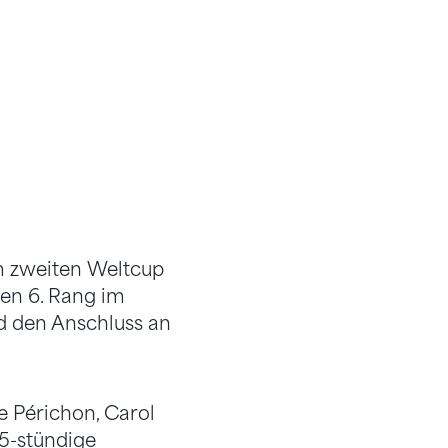
m zweiten Weltcup
den 6. Rang im
d den Anschluss an
 Périchon, Carol
35-stündige