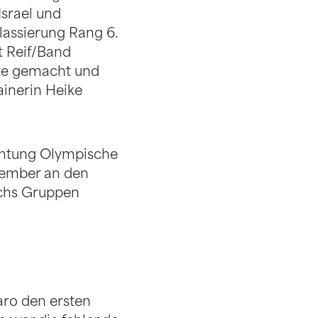
Israel und
assierung Rang 6.
t Reif/Band
tte gemacht und
ainerin Heike
ichtung Olympische
ptember an den
sechs Gruppen
aro den ersten