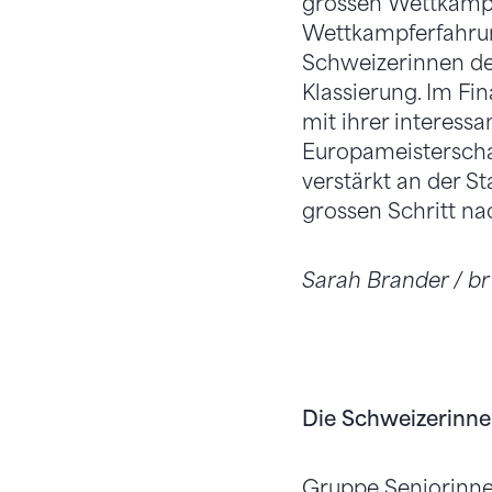
grossen Wettkampf 
Wettkampferfahru
Schweizerinnen den
Klassierung. Im Fi
mit ihrer interess
Europameisterscha
verstärkt an der S
grossen Schritt n
Sarah Brander / br
Die Schweizerinne
Gruppe Seniorinne