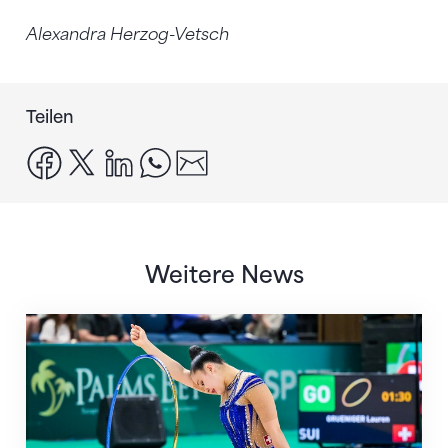
Alexandra Herzog-Vetsch
Teilen
facebook
x
linkedin
whatsapp
email
Weitere News
Nächster Halt: Weltmeisterschaft