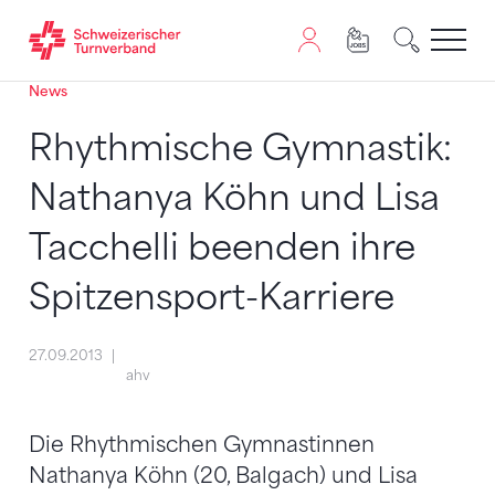
News
Zum Inhalt springen
Zur Sitemap navigieren
Zum Navigieren dieser Seite wird JavaScript benötigt. A
Rhythmische Gymnastik:
Nathanya Köhn und Lisa
Tacchelli beenden ihre
Spitzensport-Karriere
27.09.2013
ahv
Die Rhythmischen Gymnastinnen
Nathanya Köhn (20, Balgach) und Lisa