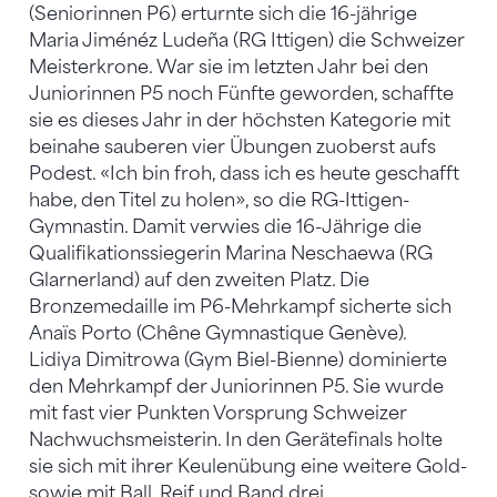
(Seniorinnen P6) erturnte sich die 16-jährige
Maria Jiménéz Ludeña (RG Ittigen) die Schweizer
Meisterkrone. War sie im letzten Jahr bei den
Juniorinnen P5 noch Fünfte geworden, schaffte
sie es dieses Jahr in der höchsten Kategorie mit
beinahe sauberen vier Übungen zuoberst aufs
Podest. «Ich bin froh, dass ich es heute geschafft
habe, den Titel zu holen», so die RG-Ittigen-
Gymnastin. Damit verwies die 16-Jährige die
Qualifikationssiegerin Marina Neschaewa (RG
Glarnerland) auf den zweiten Platz. Die
Bronzemedaille im P6-Mehrkampf sicherte sich
Anaïs Porto (Chêne Gymnastique Genève).
Lidiya Dimitrowa (Gym Biel-Bienne) dominierte
den Mehrkampf der Juniorinnen P5. Sie wurde
mit fast vier Punkten Vorsprung Schweizer
Nachwuchsmeisterin. In den Gerätefinals holte
sie sich mit ihrer Keulenübung eine weitere Gold-
sowie mit Ball, Reif und Band drei