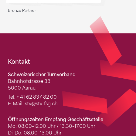
Bronze Partner
Fusszeile
Kontakt
Schweizerischer Turnverband
Bahnhofstrasse 38
5000 Aarau
Tel.
+ 41 62 837 82 00
E-Mail:
stv
@stv-fsg.ch
Öffnungszeiten Empfang Geschäftsstelle
Mo: 08.00–12.00 Uhr / 13.30–17.00 Uhr
Di-Do: 08.00–13.00 Uhr