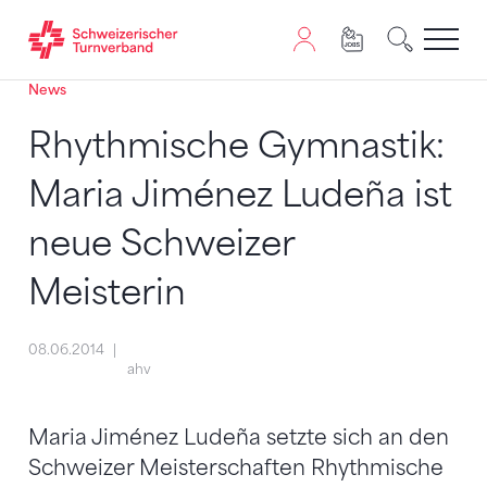
News
Zum Inhalt springen
Zur Sitemap navigieren
Zum Navigieren dieser Seite wird JavaScript benötigt. A
Rhythmische Gymnastik:
Maria Jiménez Ludeña ist
neue Schweizer
Meisterin
08.06.2014
ahv
Maria Jiménez Ludeña setzte sich an den
Schweizer Meisterschaften Rhythmische