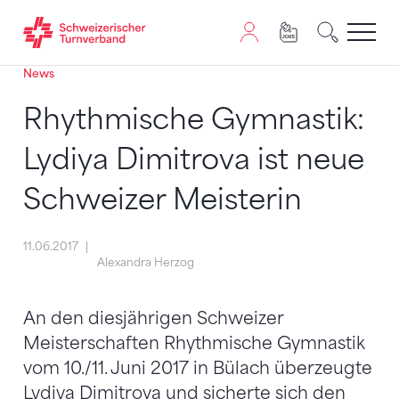
News
Zum Inhalt springen
Zur Sitemap navigieren
Zum Navigieren dieser Seite wird JavaScript benötigt. A
Rhythmische Gymnastik:
Lydiya Dimitrova ist neue
Schweizer Meisterin
11.06.2017
Alexandra Herzog
An den diesjährigen Schweizer
Meisterschaften Rhythmische Gymnastik
vom 10./11. Juni 2017 in Bülach überzeugte
Lydiya Dimitrova und sicherte sich den