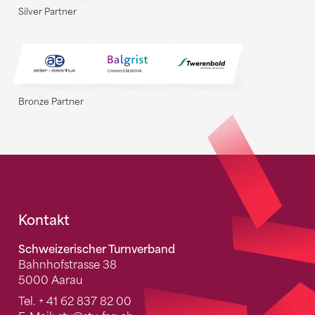
Silver Partner
Bronze Partner
Fusszeile
Kontakt
Schweizerischer Turnverband
Bahnhofstrasse 38
5000 Aarau
Tel.
+ 41 62 837 82 00