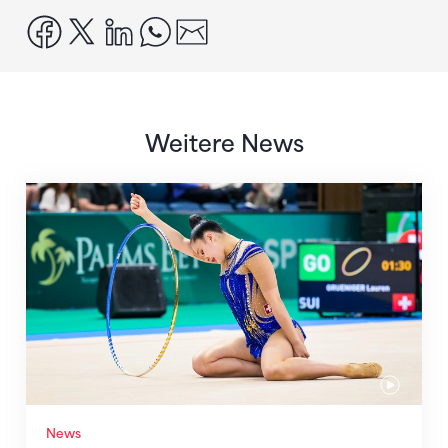
facebook
x
linkedin
whatsapp
email
Weitere News
Nächster Halt: Weltmeisterschaft
News