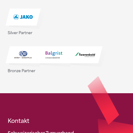
Silver Partner
Bronze Partner
Fusszeile
Kontakt