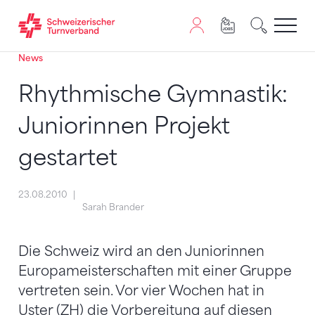
News
Zum Inhalt springen
Zur Sitemap navigieren
Zum Navigieren dieser Seite wird JavaScript benötigt. A
Rhythmische Gymnastik:
Juniorinnen Projekt
gestartet
23.08.2010
Sarah Brander
Die Schweiz wird an den Juniorinnen
Europameisterschaften mit einer Gruppe
vertreten sein. Vor vier Wochen hat in
Uster (ZH) die Vorbereitung auf diesen