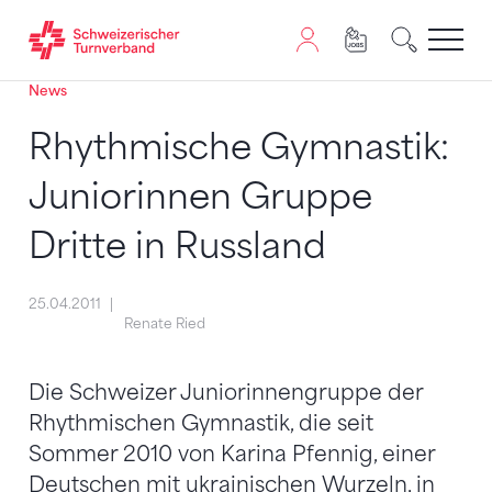
News
Zum Inhalt springen
Zur Sitemap navigieren
Zum Navigieren dieser Seite wird JavaScript benötigt. A
Rhythmische Gymnastik:
Juniorinnen Gruppe
Dritte in Russland
25.04.2011
Renate Ried
Die Schweizer Juniorinnengruppe der
Rhythmischen Gymnastik, die seit
Sommer 2010 von Karina Pfennig, einer
Deutschen mit ukrainischen Wurzeln, in