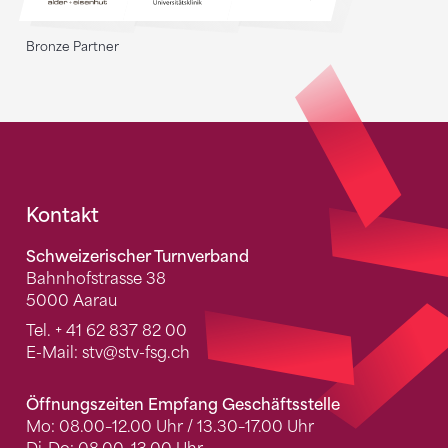
Bronze Partner
Fusszeile
Kontakt
Schweizerischer Turnverband
Bahnhofstrasse 38
5000 Aarau
Tel.
+ 41 62 837 82 00
E-Mail:
stv
@stv-fsg.ch
Öffnungszeiten Empfang Geschäftsstelle
Mo: 08.00–12.00 Uhr / 13.30–17.00 Uhr