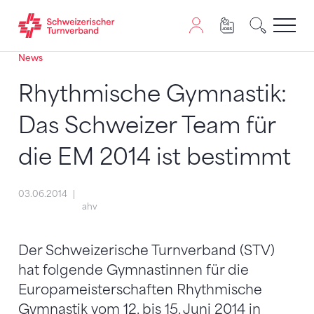
News
Zum Inhalt springen
Zur Sitemap navigieren
Zum Navigieren dieser Seite wird JavaScript benötigt. A
Rhythmische Gymnastik:
Das Schweizer Team für
die EM 2014 ist bestimmt
03.06.2014
ahv
Der Schweizerische Turnverband (STV)
hat folgende Gymnastinnen für die
Europameisterschaften Rhythmische
Gymnastik vom 12. bis 15. Juni 2014 in