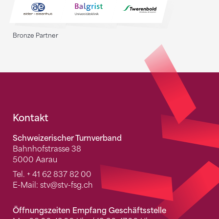
Bronze Partner
Fusszeile
Kontakt
Schweizerischer Turnverband
Bahnhofstrasse 38
5000 Aarau
Tel.
+ 41 62 837 82 00
E-Mail:
stv
@stv-fsg.ch
Öffnungszeiten Empfang Geschäftsstelle